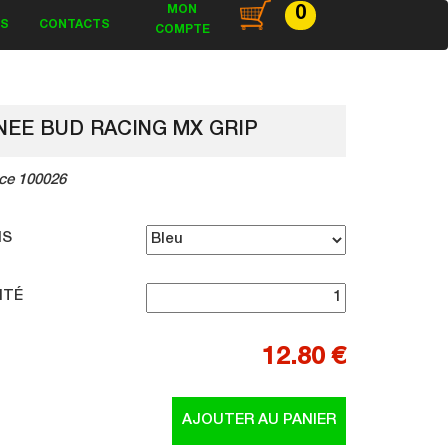
MON
0
ES
CONTACTS
COMPTE
NEE BUD RACING MX GRIP
ce 100026
IS
ITÉ
12.80 €