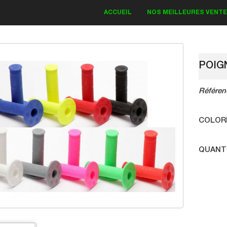
ACCUEIL
NOS MEILLEURES VENT
POIG
Référen
 DECO KAWASAKI
KIT DECO KAWASAKI
d Monster 2018
Bud Monster 2018
COLOR
QUANT
83.30 €
83.30 €
.00 €
119.00 €