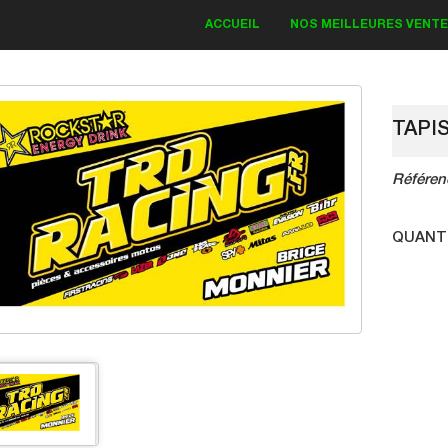
ACCUEIL
NOS MEILLEURES VENT
TAPI
Référen
IT DECO KAWASAKI
Bud Monster 2018
QUANT
83.30 €
19.00 €