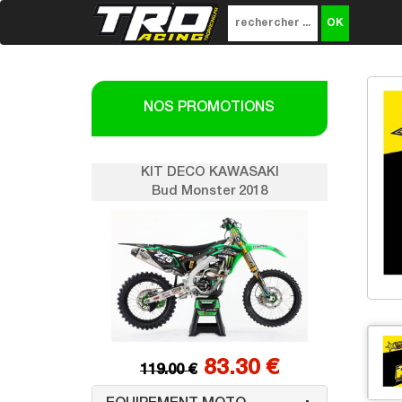
NOS PROMOTIONS
SAKI
KIT DECO KAWASAKI
K
018
Bud Monster 2018
0 €
83.30 €
119.00 €
1