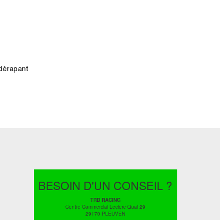
dérapant
BESOIN D'UN CONSEIL ?
TRD RACING
Centre Commercial Leclerc Quai 29
29170 PLEUVEN