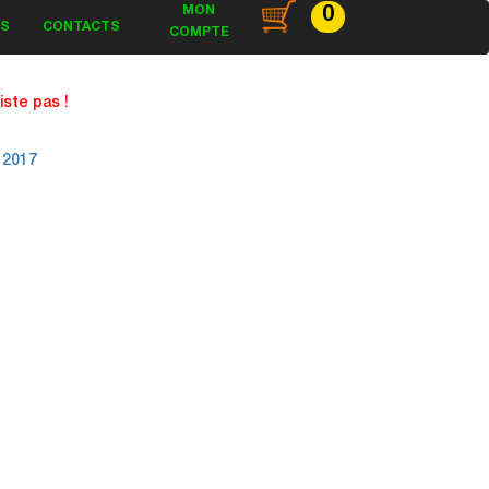
MON
0
ES
CONTACTS
COMPTE
ste pas !