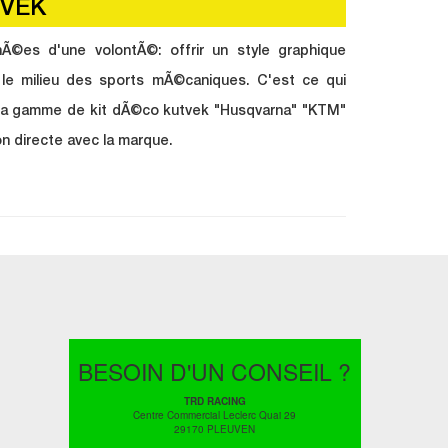
TVEK
Ã©es d'une volontÃ©: offrir un style graphique
le milieu des sports mÃ©caniques. C'est ce qui
la gamme de kit dÃ©co kutvek "Husqvarna" "KTM"
n directe avec la marque.
BESOIN D'UN CONSEIL ?
TRD RACING
Centre Commercial Leclerc Quai 29
29170 PLEUVEN