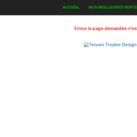
ACCUEIL
NOS MEILLEURES VENT
Erreur la page demandée n'exi
IT DECO KAWASAKI
Bud Monster 2018
83.30 €
19.00 €