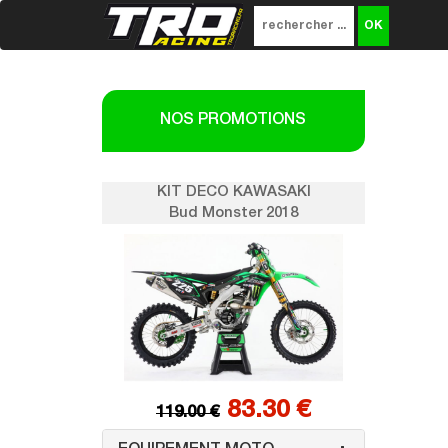
NOS PROMOTIONS
SAKI
KIT DECO KAWASAKI
K
018
Bud Monster 2018
0 €
83.30 €
119.00 €
1