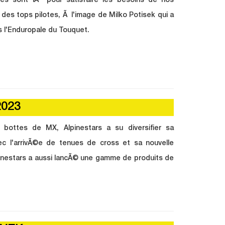
es sont lÃ pour satisfaire les besoins de nos
des tops pilotes, Ã l'image de Milko Potisek qui a
s l'Enduropale du Touquet.
023
 bottes de MX, Alpinestars a su diversifier sa
c l'arrivÃ©e de tenues de cross et sa nouvelle
nestars a aussi lancÃ© une gamme de produits de