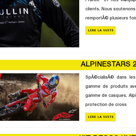
France" et nos Ã©quip
clients. Nous soutenons 
remportÃ© plusieurs foi
ALPINESTARS 2
SpÃ©cialisÃ© dans les
gamme de produits ave
gamme de casques. Alpi
protection de cross