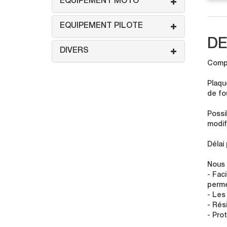
EQUIPEMENT MOTO
EQUIPEMENT PILOTE
DE
DIVERS
Compo
Plaqu
de fo
Possi
modif
Délai
Nous 
- Faci
perme
- Les
- Rés
- Pro