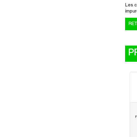
Les c
impur
P