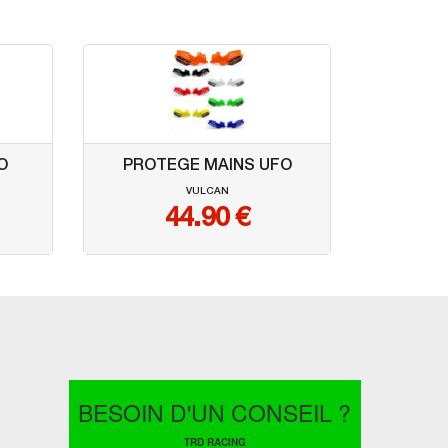
O
PROTEGE MAINS UFO
VULCAN
44.90
€
BESOIN D'UN CONSEIL ?
TRD RACING