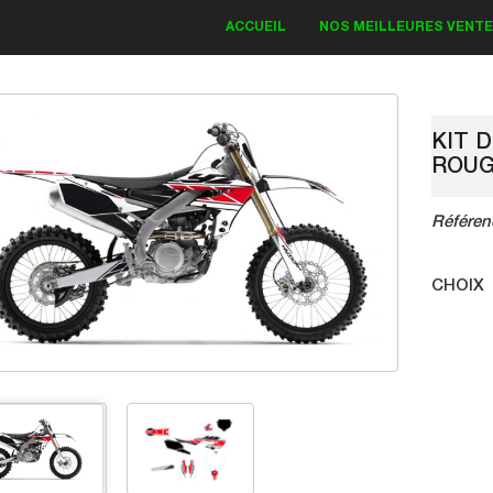
ACCUEIL
NOS MEILLEURES VENT
KIT 
ROU
O KAWASAKI
KIT DECO KAWASAKI
Référen
nster 2018
Bud Monster 2018
CHOIX
83.30 €
83.30 €
119.00 €