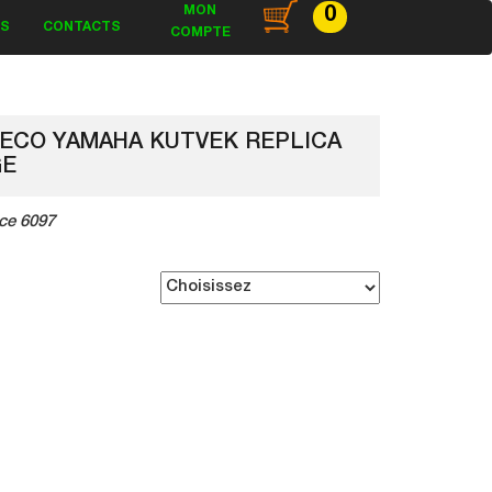
MON
0
ES
CONTACTS
COMPTE
DECO YAMAHA KUTVEK REPLICA
GE
ce 6097