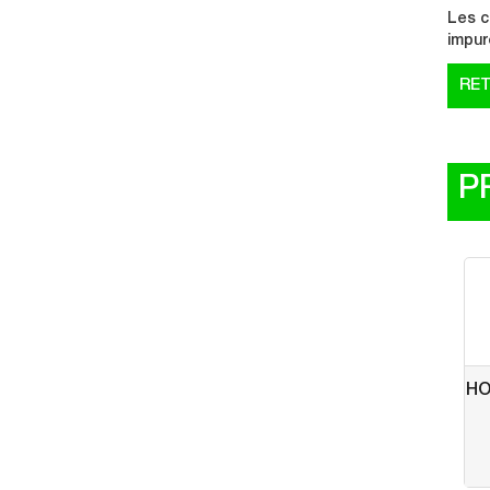
Les c
impur
P
HO