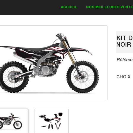
ACCUEIL
NOS MEILLEURES VENT
KIT 
NOIR
KIT DECO KAWASAKI
Référen
Bud Monster 2018
CHOIX
83.30 €
119.00 €