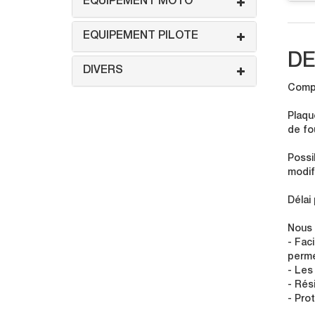
EQUIPEMENT MOTO
EQUIPEMENT PILOTE
DE
DIVERS
Compo
Plaqu
de fo
Possi
modif
Délai
Nous 
- Faci
perme
- Les
- Rés
- Pro