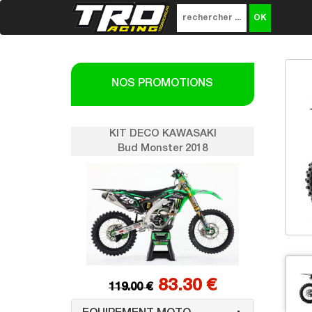
NOS PROMOTIONS
KAWASAKI
KIT DECO KAWASAKI
er 2018
Bud Monster 2018
3.30 €
83.30 €
119.00 €