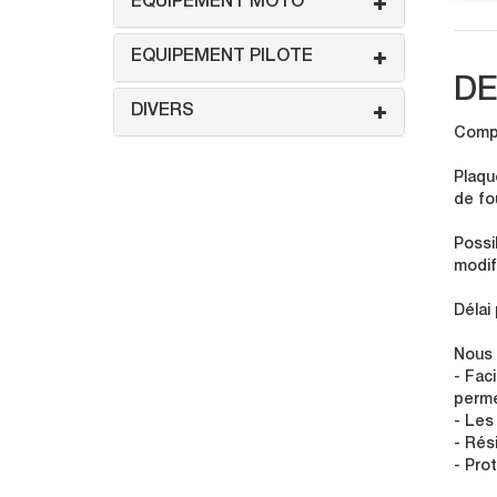
EQUIPEMENT MOTO
EQUIPEMENT PILOTE
DE
DIVERS
Compo
Plaqu
de fo
Possi
modif
Délai
Nous 
- Faci
perme
- Les
- Rés
- Pro