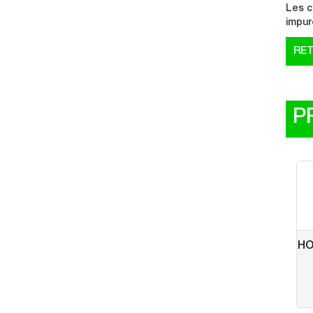
Les c
impur
P
HO