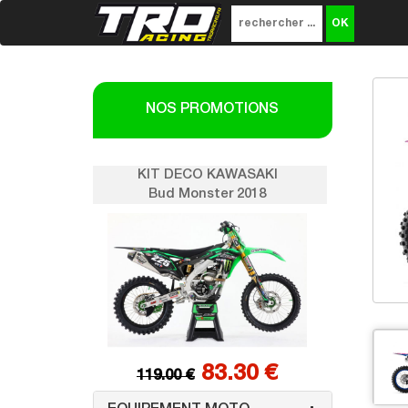
NOS PROMOTIONS
SAKI
KIT DECO KAWASAKI
K
018
Bud Monster 2018
0 €
83.30 €
119.00 €
1