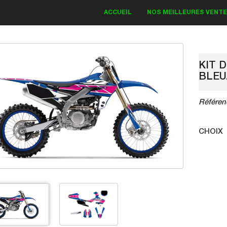
ACCUEIL
NOS MEILLEURES VENT
KIT 
BLEU
IT DECO KAWASAKI
Référen
Bud Monster 2018
CHOIX
83.30 €
19.00 €