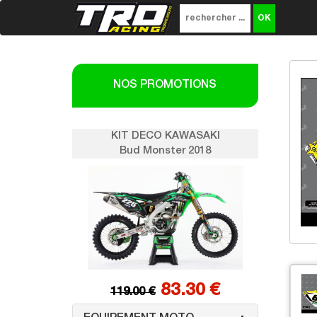
NOS PROMOTIONS
SAKI
KIT DECO KAWASAKI
K
018
Bud Monster 2018
0 €
83.30 €
119.00 €
1