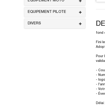
EQUIPEMENT MOTO
EQUIPEMENT PILOTE
DE
DIVERS
fond 
Fini 
Adopt
Pour 
valid
- Cou
- Num
- logo
- l'a
- Vot
- Éve
Délai