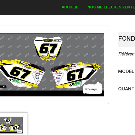
ACCUEIL
NOS MEILLEURES VENT
FOND
Référen
IT DECO KAWASAKI
Bud Monster 2018
MODEL
QUANT
83.30 €
19.00 €