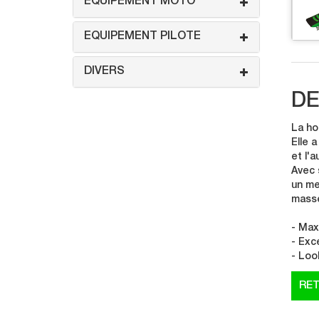
EQUIPEMENT MOTO
EQUIPEMENT PILOTE
DIVERS
DE
La ho
Elle 
et l'a
Avec 
un me
masse
- Max
- Exc
- Loo