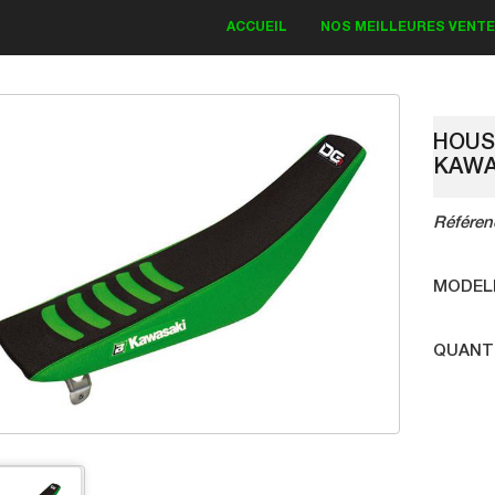
ACCUEIL
NOS MEILLEURES VENT
HOUS
KAWA
AKI
KIT DECO KAWASAKI
Référen
18
Bud Monster 2018
MODEL
QUANT
 €
83.30 €
119.00 €