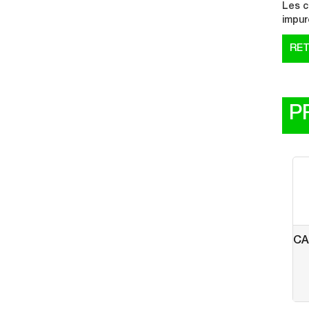
Les c
impur
P
CA