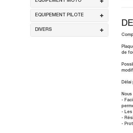
EQUIPEMENT MOTO
EQUIPEMENT PILOTE
DE
DIVERS
Compo
Plaqu
de fo
Possi
modif
Délai
Nous 
- Faci
perme
- Les
- Rés
- Pro