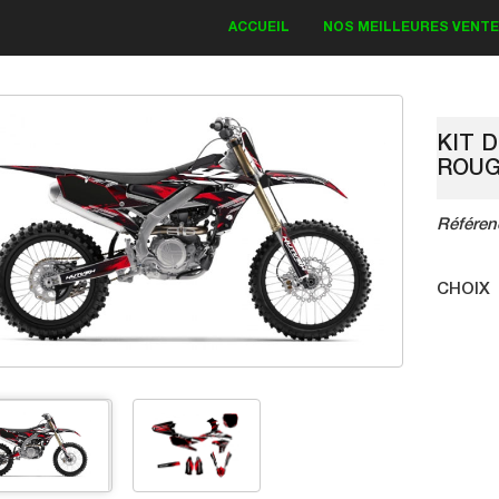
ACCUEIL
NOS MEILLEURES VENT
KIT 
ROU
IT DECO KAWASAKI
Référen
Bud Monster 2018
CHOIX
83.30 €
19.00 €