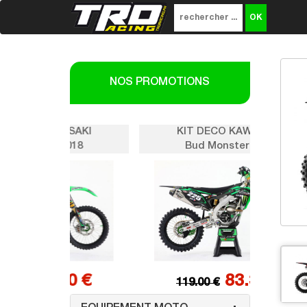
NOS PROMOTIONS
SAKI
KIT DECO KAWASAKI
K
018
Bud Monster 2018
0 €
83.30 €
119.00 €
1