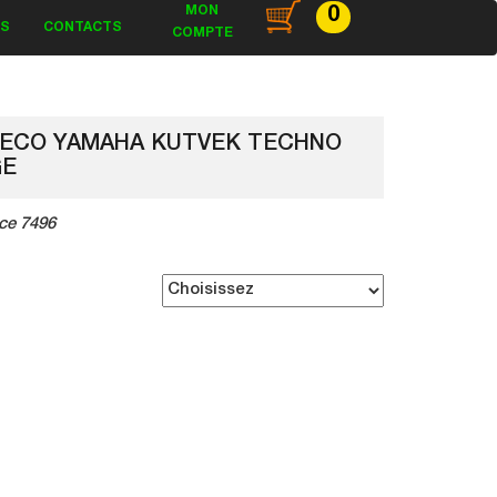
MON
0
ES
CONTACTS
COMPTE
DECO YAMAHA KUTVEK TECHNO
GE
ce 7496