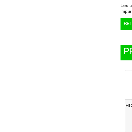
Les c
impur
P
HO