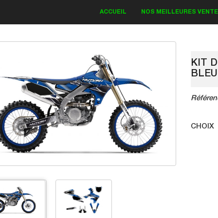
ACCUEIL
NOS MEILLEURES VENT
KIT 
BLEU
IT DECO KAWASAKI
Référen
Bud Monster 2018
CHOIX
83.30 €
19.00 €