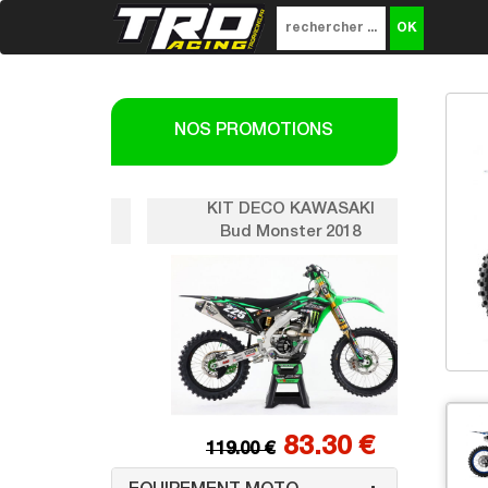
NOS PROMOTIONS
SAKI
KIT DECO KAWASAKI
K
018
Bud Monster 2018
0 €
83.30 €
119.00 €
1