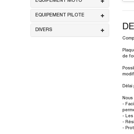
EQUIPEMENT MOTO
EQUIPEMENT PILOTE
DE
DIVERS
Compo
Plaqu
de fo
Possi
modif
Délai
Nous 
- Faci
perme
- Les
- Rés
- Pro