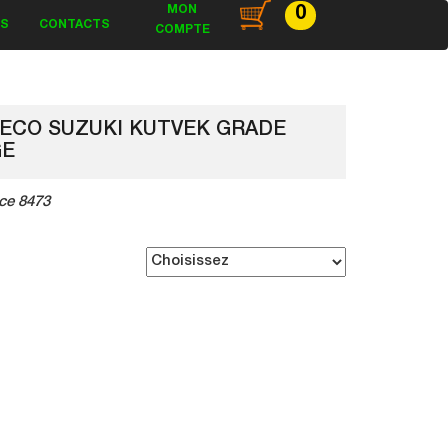
MON
0
ES
CONTACTS
COMPTE
DECO SUZUKI KUTVEK GRADE
GE
ce 8473