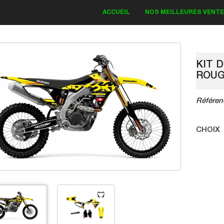
ACCUEIL
NOS MEILLEURES VENT
KIT 
ROU
KIT DECO KAWASAKI
Référen
Bud Monster 2018
CHOIX
83.30 €
119.00 €