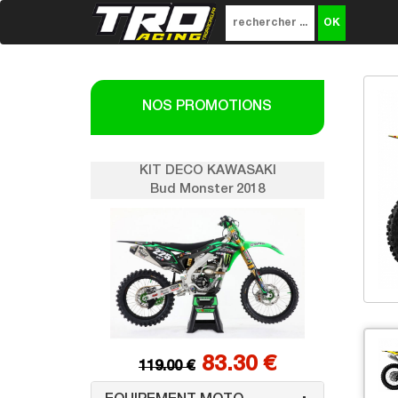
NOS PROMOTIONS
KAWASAKI
KIT DECO KAWASAKI
er 2018
Bud Monster 2018
3.30 €
83.30 €
119.00 €