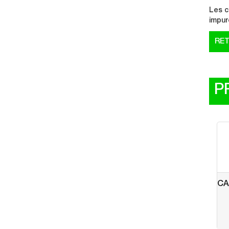
Les c
impur
P
CA