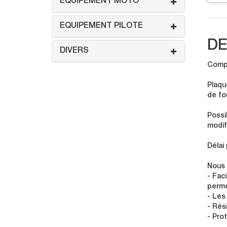
EQUIPEMENT MOTO
EQUIPEMENT PILOTE
DE
DIVERS
Compo
Plaqu
de fo
Possi
modif
Délai
Nous 
- Faci
perme
- Les
- Rés
- Pro