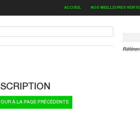
ACCUEIL
NOS MEILLEURES VENT
Référen
IT DECO KAWASAKI
Bud Monster 2018
SCRIPTION
83.30 €
19.00 €