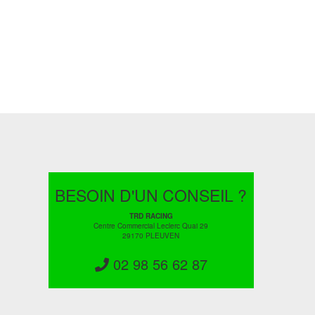
BESOIN D'UN CONSEIL ?
TRD RACING
Centre Commercial Leclerc Quai 29
29170 PLEUVEN
02 98 56 62 87