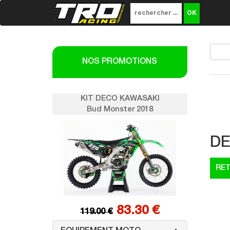
NOS PROMOTIONS
SAKI
KIT DECO KAWASAKI
K
018
Bud Monster 2018
DE
0 €
83.30 €
119.00 €
1