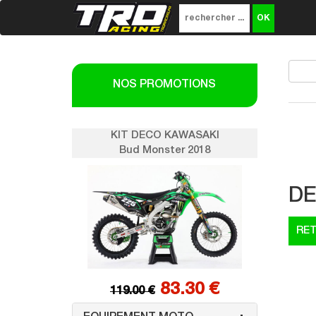
NOS PROMOTIONS
SAKI
KIT DECO KAWASAKI
K
018
Bud Monster 2018
DE
0 €
83.30 €
119.00 €
1