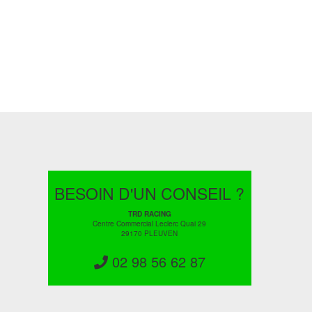
BESOIN D'UN CONSEIL ?
TRD RACING
Centre Commercial Leclerc Quai 29
29170 PLEUVEN
02 98 56 62 87