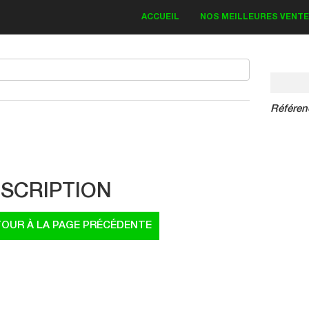
ACCUEIL
NOS MEILLEURES VENT
Référen
IT DECO KAWASAKI
Bud Monster 2018
SCRIPTION
83.30 €
19.00 €