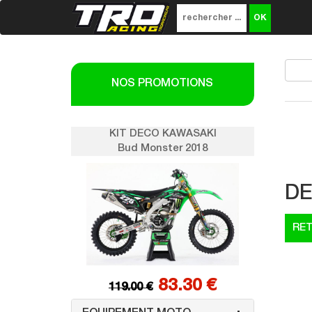
NOS PROMOTIONS
SAKI
KIT DECO KAWASAKI
K
018
Bud Monster 2018
DE
0 €
83.30 €
119.00 €
1