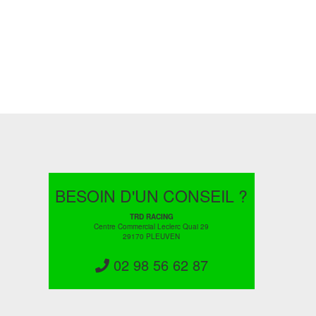
BESOIN D'UN CONSEIL ?
TRD RACING
Centre Commercial Leclerc Quai 29
29170 PLEUVEN
02 98 56 62 87