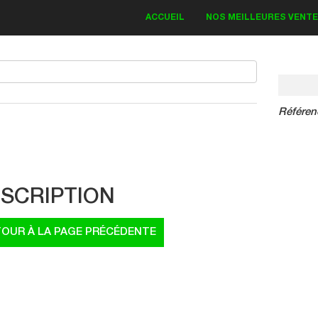
ACCUEIL
NOS MEILLEURES VENT
Référen
IT DECO KAWASAKI
Bud Monster 2018
SCRIPTION
83.30 €
19.00 €