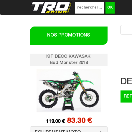
NOS PROMOTIONS
SAKI
KIT DECO KAWASAKI
K
018
Bud Monster 2018
DE
0 €
83.30 €
119.00 €
1