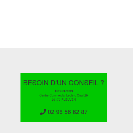
BESOIN D'UN CONSEIL ?
TRD RACING
Centre Commercial Leclerc Quai 29
29170 PLEUVEN
02 98 56 62 87