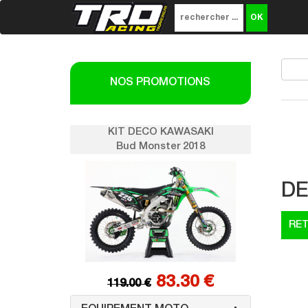
NOS PROMOTIONS
SAKI
KIT DECO KAWASAKI
K
018
Bud Monster 2018
DE
0 €
83.30 €
119.00 €
1