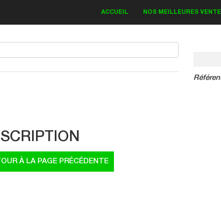
ACCUEIL
NOS MEILLEURES VENT
Référen
IT DECO KAWASAKI
Bud Monster 2018
SCRIPTION
83.30 €
19.00 €