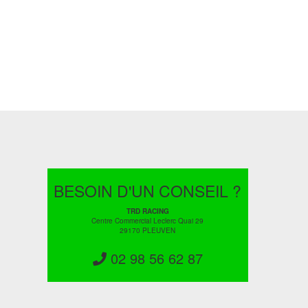
BESOIN D'UN CONSEIL ?
TRD RACING
Centre Commercial Leclerc Quai 29
29170 PLEUVEN
02 98 56 62 87