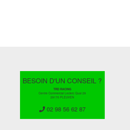
BESOIN D'UN CONSEIL ?
TRD RACING
Centre Commercial Leclerc Quai 29
29170 PLEUVEN
02 98 56 62 87