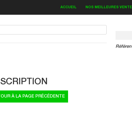
ACCUEIL
NOS MEILLEURES VENT
Référen
KIT DECO KAWASAKI
Bud Monster 2018
SCRIPTION
83.30 €
119.00 €