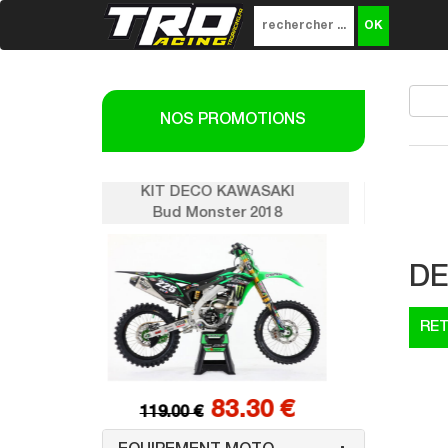
NOS PROMOTIONS
O KAWASAKI
KIT DECO KAWASAKI
ster 2018
Bud Monster 2018
DE
83.30 €
83.30 €
119.00 €