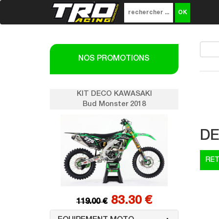
NOS PROMOTIONS
SAKI
KIT DECO KAWASAKI
K
018
Bud Monster 2018
DE
0 €
83.30 €
119.00 €
1