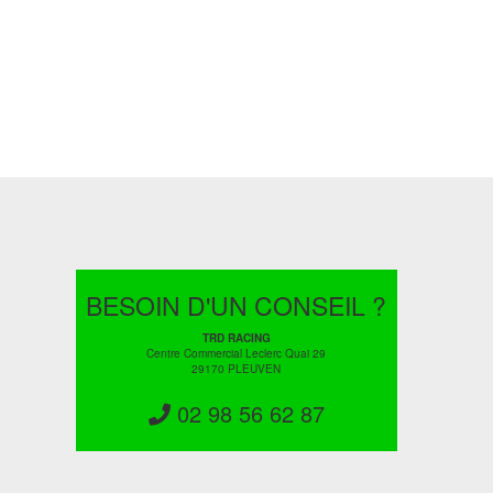
BESOIN D'UN CONSEIL ?
TRD RACING
Centre Commercial Leclerc Quai 29
29170 PLEUVEN
02 98 56 62 87