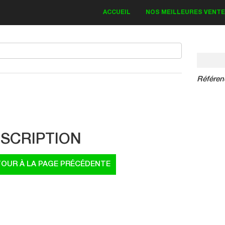
ACCUEIL
NOS MEILLEURES VENT
Référen
IT DECO KAWASAKI
Bud Monster 2018
SCRIPTION
83.30 €
19.00 €