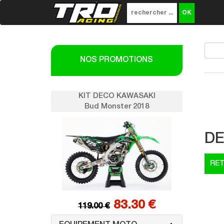
NOS PROMOTIONS
SAKI
KIT DECO KAWASAKI
K
018
Bud Monster 2018
DE
0 €
83.30 €
119.00 €
1