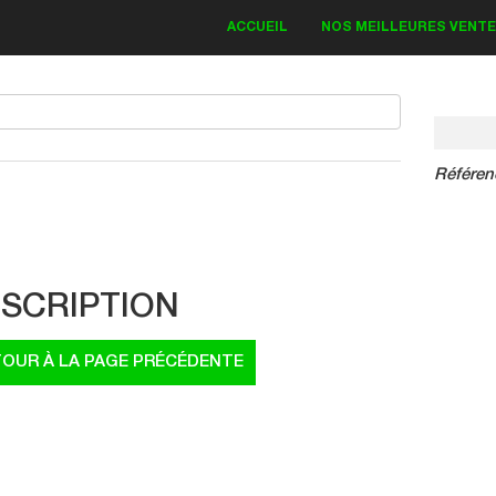
ACCUEIL
NOS MEILLEURES VENT
Référen
IT DECO KAWASAKI
Bud Monster 2018
SCRIPTION
83.30 €
19.00 €