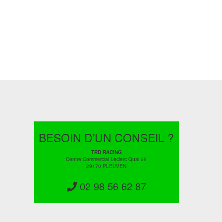
BESOIN D'UN CONSEIL ?
TRD RACING
Centre Commercial Leclerc Quai 29
29170 PLEUVEN
02 98 56 62 87