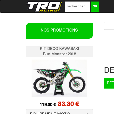
NOS PROMOTIONS
SAKI
KIT DECO KAWASAKI
K
018
Bud Monster 2018
DE
0 €
83.30 €
119.00 €
1