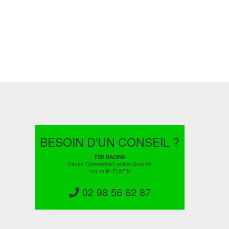
BESOIN D'UN CONSEIL ?
TRD RACING
Centre Commercial Leclerc Quai 29
29170 PLEUVEN
02 98 56 62 87