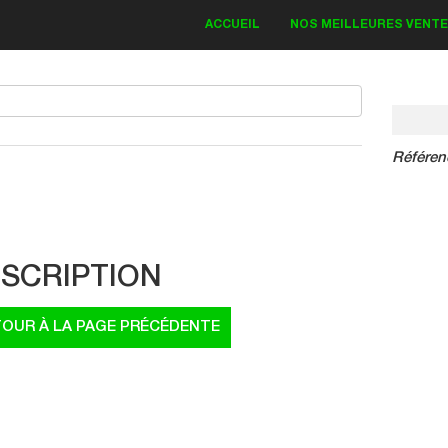
ACCUEIL
NOS MEILLEURES VENT
Référen
IT DECO KAWASAKI
Bud Monster 2018
SCRIPTION
83.30 €
19.00 €