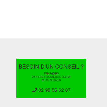
BESOIN D'UN CONSEIL ?
TRD RACING
Centre Commercial Leclerc Quai 29
29170 PLEUVEN
02 98 56 62 87