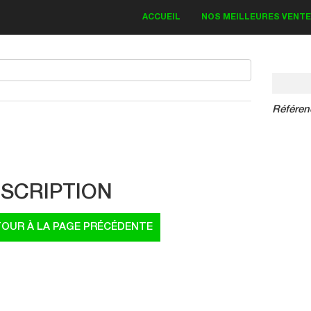
ACCUEIL
NOS MEILLEURES VENT
Référen
IT DECO KAWASAKI
Bud Monster 2018
SCRIPTION
83.30 €
19.00 €