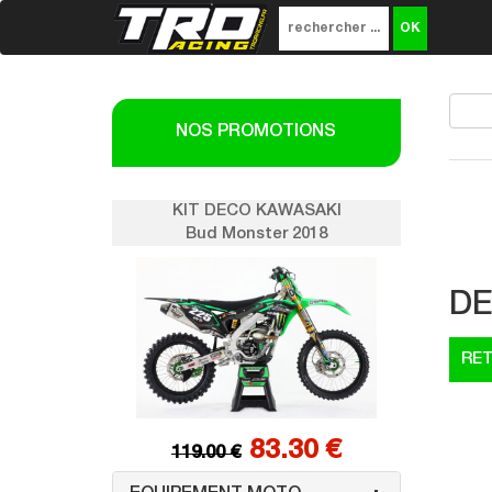
NOS PROMOTIONS
SAKI
KIT DECO KAWASAKI
K
018
Bud Monster 2018
DE
0 €
83.30 €
119.00 €
1