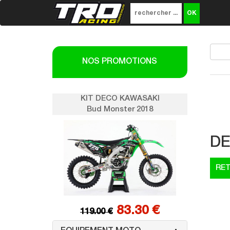
NOS PROMOTIONS
SAKI
KIT DECO KAWASAKI
K
018
Bud Monster 2018
DE
0 €
83.30 €
119.00 €
1