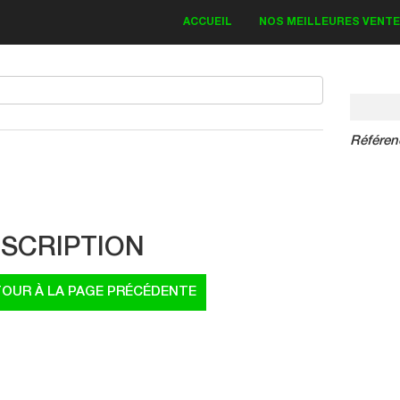
ACCUEIL
NOS MEILLEURES VENT
Référen
IT DECO KAWASAKI
Bud Monster 2018
SCRIPTION
83.30 €
19.00 €