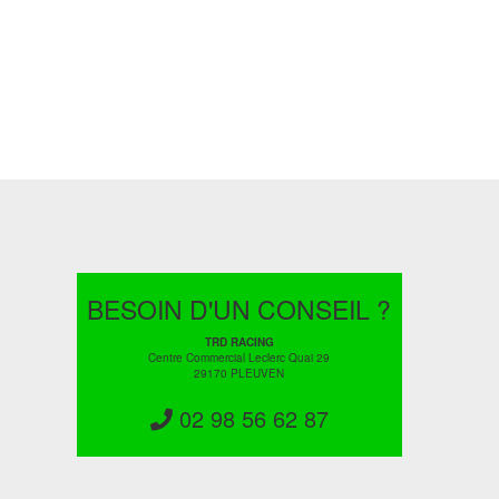
BESOIN D'UN CONSEIL ?
TRD RACING
Centre Commercial Leclerc Quai 29
29170 PLEUVEN
02 98 56 62 87