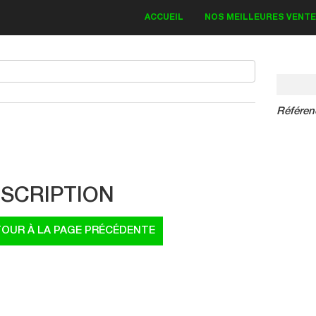
ACCUEIL
NOS MEILLEURES VENT
Référen
IT DECO KAWASAKI
Bud Monster 2018
SCRIPTION
83.30 €
19.00 €