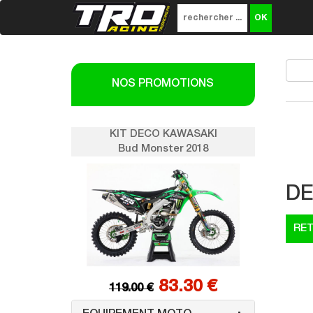
NOS PROMOTIONS
SAKI
KIT DECO KAWASAKI
K
018
Bud Monster 2018
DE
0 €
83.30 €
119.00 €
1