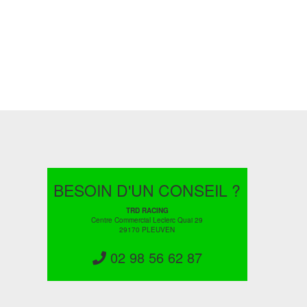
BESOIN D'UN CONSEIL ?
TRD RACING
Centre Commercial Leclerc Quai 29
29170 PLEUVEN
02 98 56 62 87