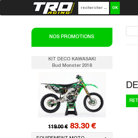
NOS PROMOTIONS
SAKI
KIT DECO KAWASAKI
K
018
Bud Monster 2018
DE
0 €
83.30 €
119.00 €
1