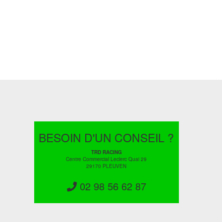
BESOIN D'UN CONSEIL ?
TRD RACING
Centre Commercial Leclerc Quai 29
29170 PLEUVEN
02 98 56 62 87