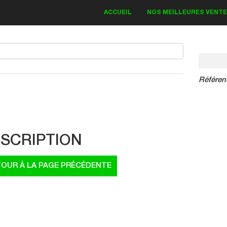
ACCUEIL
NOS MEILLEURES VENT
Référen
IT DECO KAWASAKI
Bud Monster 2018
SCRIPTION
83.30 €
19.00 €